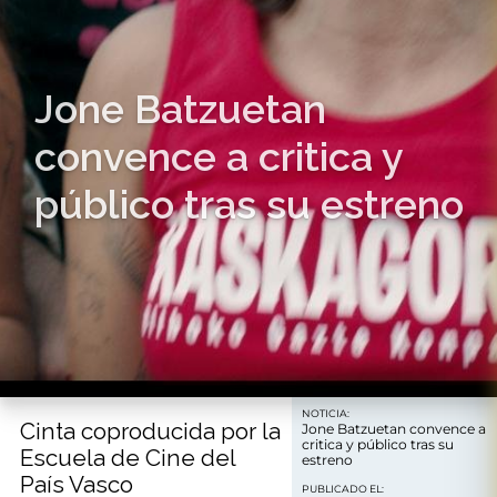
Jone Batzuetan
convence a critica y
público tras su estreno
NOTICIA:
Cinta coproducida por la
Jone Batzuetan convence a
critica y público tras su
Escuela de Cine del
estreno
País Vasco
PUBLICADO EL: