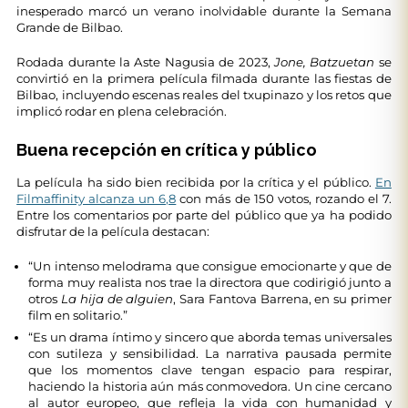
inesperado marcó un verano inolvidable durante la Semana
Grande de Bilbao.
Rodada durante la Aste Nagusia de 2023,
Jone, Batzuetan
se
convirtió en la primera película filmada durante las fiestas de
Bilbao, incluyendo escenas reales del txupinazo y los retos que
implicó rodar en plena celebración.
Buena recepción en crítica y público
La película ha sido bien recibida por la crítica y el público.
En
Filmaffinity alcanza un 6,8
con más de 150 votos, rozando el 7.
Entre los comentarios por parte del público que ya ha podido
disfrutar de la película destacan:
“Un intenso melodrama que consigue emocionarte y que de
forma muy realista nos trae la directora que codirigió junto a
otros
La hija de alguien
, Sara Fantova Barrena, en su primer
film en solitario.”
“Es un drama íntimo y sincero que aborda temas universales
con sutileza y sensibilidad. La narrativa pausada permite
que los momentos clave tengan espacio para respirar,
haciendo la historia aún más conmovedora. Un cine cercano
al autor europeo, que refleja la vida con humanidad y