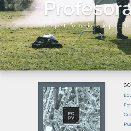
Profesora
Porque tu formación solo pueden i
SO
Eq
Fo
Col
Pue