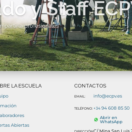
do y Staff EC
mpartirla profesionales
BRE LA ESCUELA
CONTACTOS
uipo
info@ecpv.es
EMAIL:
rmación
94 608 85 50
+34
TELÉFONO:
aboradores
Abrir en
WhatsApp
rtas Abiertas
C/ Mina San Luis 
DIRECCIÓN: