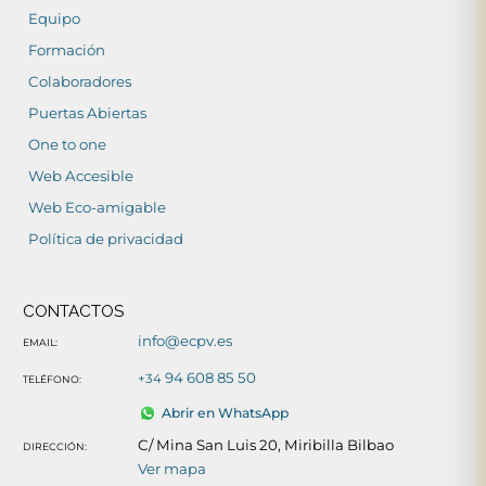
Equipo
Formación
Colaboradores
Puertas Abiertas
One to one
Web Accesible
Web Eco-amigable
Política de privacidad
CONTACTOS
info@ecpv.es
EMAIL:
94 608 85 50
+34
TELÉFONO:
Abrir en WhatsApp
C/ Mina San Luis 20, Miribilla Bilbao
DIRECCIÓN:
Ver mapa