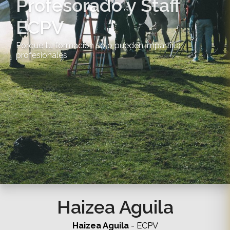
Profesorado y Staff
ECPV
Porque tu formación solo pueden impartirla
profesionales
Haizea Aguila
Haizea Aguila
- ECPV