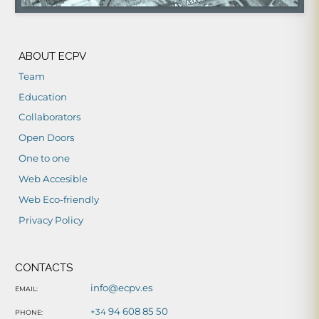
ABOUT ECPV
Team
Education
Collaborators
Open Doors
One to one
Web Accesible
Web Eco-friendly
Privacy Policy
CONTACTS
info@ecpv.es
EMAIL:
94 608 85 50
+34
PHONE: