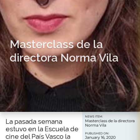
Masterclass de la
directora Norma Vila
NEWS ITEM:
La pasada semana
Masterclass de la directora
Norma Vila
estuvo en la Escuela de
PUBLISHED ON:
cine del País Vasco la
January 16, 2020