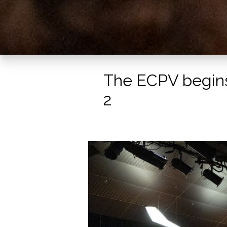
The ECPV begins
2