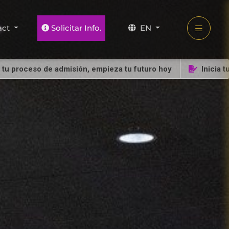
act
Solicitar Info.
EN
ceso de admisión, empieza tu futuro hoy
Inicia tu proce