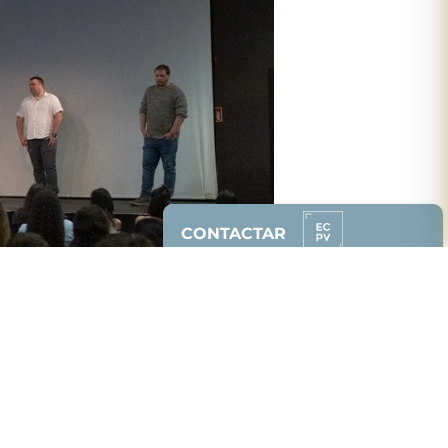
CONTACTAR
Contacta con la
Escuela de Cine del
País Vasco
e infórmate sin
compromiso.
628 87 00 51
(solo whatsapp)
94 608 85 50
Solicitar Info.