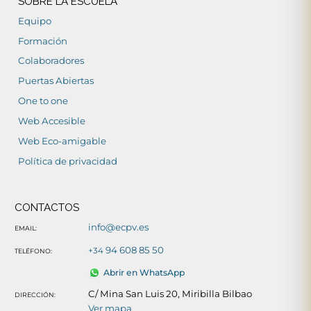
SOBRE LA ESCUELA
Equipo
Formación
Colaboradores
Puertas Abiertas
One to one
Web Accesible
Web Eco-amigable
Política de privacidad
CONTACTOS
info@ecpv.es
EMAIL:
94 608 85 50
+34
TELÉFONO:
Abrir en WhatsApp
C/ Mina San Luis 20, Miribilla Bilbao
DIRECCIÓN:
Ver mapa