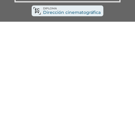
DIPLOMA
Dirección cinematográfica
N
El equipo docente de la
Escuela de Cine de
educativa. Esta vinculación directa con la
tendenci