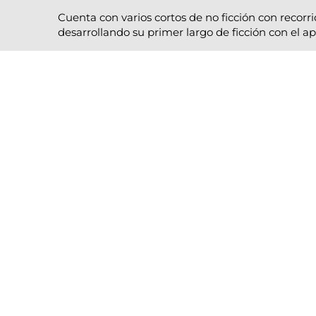
Cuenta con varios cortos de no ficción con recor
desarrollando su primer largo de ficción con el a
uestros Profesores en EC
l País Vasco
está formado por profesionales en activo que co
 industria les permite estar en continua actualización y ofre
as, herramientas y métodos más actuales del sector cinemat