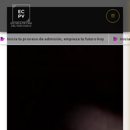
ESCUELA DE CINE
DEL PAÍS VASCO
Inicia tu proceso de admisión, empieza tu futuro hoy
Inicia 